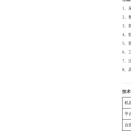
1、
2
、
3
、
4
、
5
、
6
、
7
、
8
、
技术
机
平
台