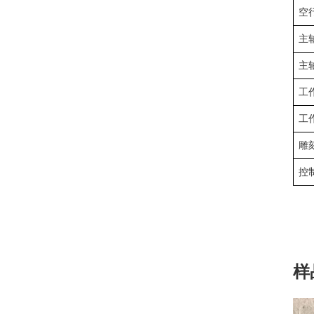
空
主
主
工
工
雕
控
样