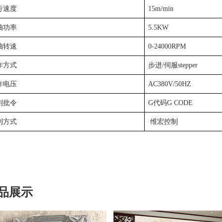
行速度
15m/min
轴功率
5
.5K
W
轴转速
0-24000RPM
作方式
步进
/
伺服
stepper
作电压
AC380V/50HZ
刻批令
G
代码
G CODE
制方式
维宏控制
品展示