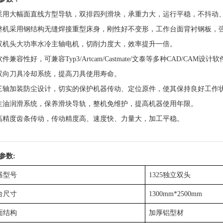
采用
大幅面
直线方型导轨，双排四列滑块，承重力大，运行平稳，
不抖动
整机采用钢结构无缝焊接
重型床身
，刚性好不变形，工作台面背衬钢板，
双机头大
功率
水冷
主轴电机，切削力度大，效率
提升一倍。
软件兼容性好，可兼容
Typ3/Artcam/Castmate/
文泰等多种
CAD/CAM
设计软
双向刀具冷却系统，提高刀具使用寿命
。
三轴加装防尘设计，切实的保护机器传动、定位原件，使其保持良好工作
注油润滑系统，保养滑块导轨，整机免维护，提高机器使用年限。
高精度齿条传动，传动精度高、速度快、力量大，加工平稳。
参数
:
器型号
1325
独立双头
台尺寸
13
00mm
*
2500mm
面结构
加厚
铝型材