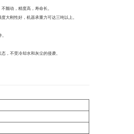
、不颤动，
精度高，寿命长。
强度大刚性好，机器承重力可达
三
吨以上。
件
。
状态，不受冷却水和灰尘的侵袭。